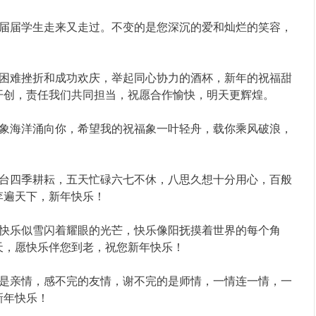
届届学生走来又走过。不变的是您深沉的爱和灿烂的笑容，
困难挫折和成功欢庆，举起同心协力的酒杯，新年的祝福甜
开创，责任我们共同担当，祝愿合作愉快，明天更辉煌。
象海洋涌向你，希望我的祝福象一叶轻舟，载你乘风破浪，
台四季耕耘，五天忙碌六七不休，八思久想十分用心，百般
李遍天下，新年快乐！
快乐似雪闪着耀眼的光芒，快乐像阳抚摸着世界的每个角
天，愿快乐伴您到老，祝您新年快乐！
是亲情，感不完的友情，谢不完的是师情，一情连一情，一
新年快乐！