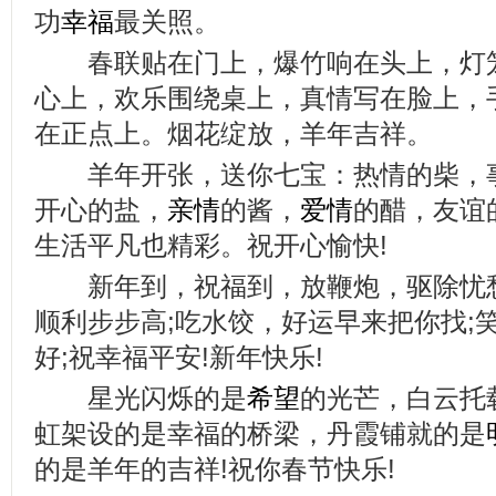
功
幸福
最关照。
春联贴在门上，爆竹响在头上，灯笼
心上，欢乐围绕桌上，真情写在脸上，
在正点上。烟花绽放，羊年吉祥。
羊年开张，送你七宝：热情的柴，事
开心的盐，
亲情
的酱，
爱情
的醋，友谊
生活平凡也精彩。祝开心愉快!
新年到，祝福到，放鞭炮，驱除忧
顺利步步高;吃水饺，好运早来把你找;
好;祝幸福平安!新年快乐!
星光闪烁的是
希望
的光芒，白云托
虹架设的是幸福的桥梁，丹霞铺就的是
的是羊年的吉祥!祝你春节快乐!