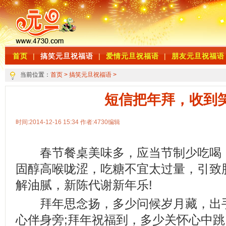
首页
|
搞笑元旦祝福语
|
爱情元旦祝福语
|
朋友元旦祝福语
当前位置：
首页
>
搞笑元旦祝福语
>
短信把年拜，收到
时间:2014-12-16 15:34 作者:4730编辑
春节餐桌美味多，应当节制少吃喝，
固醇高喉咙涩，吃糖不宜太过量，引致
解油腻，新陈代谢新年乐!
拜年思念扬，多少问候岁月藏，出手
心伴身旁;拜年祝福到，多少关怀心中