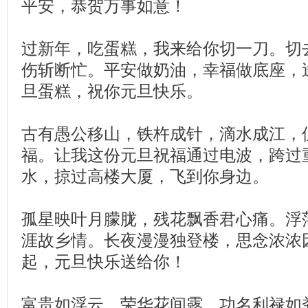
平安，恭贺万事如意！
过新年，吃蛋糕，我来给你切一刀。切
伤斩断忙。平安做奶油，幸福做底座，
旦蛋糕，祝你元旦快乐。
古有愚公移山，铁杵成针，滴水成江，
福。让我这份元旦祝福通过电波，跨过
水，掠过高楼大厦，飞到你身边。
孤星映叶月朦胧，残花飘香君心痛。浮
涯故乡情。长夜漫漫独登楼，思念浓浓
起，元旦快乐送给你！
富贵如浮云，荣华花间露，功名利禄如