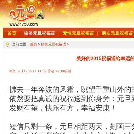
首页
|
搞笑元旦祝福语
|
爱情元旦祝福语
|
朋友元旦祝福语
当前位置：
首页
>
搞笑元旦祝福语
>
美好的2015祝福送给幸运
时间:2014-12-17 11:39 作者:4730编辑
拂去一年奔波的风霜，眺望千重山外的
依然要把真诚的祝福送到你身旁：元旦
发财有望，快乐有方，幸福安康！
短信只剩一条，元旦相距两天，刻画三