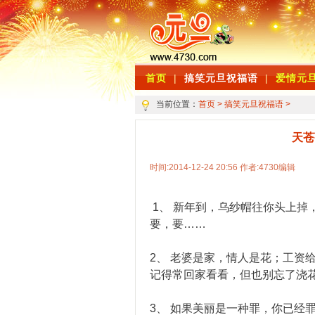
首页
|
搞笑元旦祝福语
|
爱情元
当前位置：
首页
>
搞笑元旦祝福语
>
天苍
时间:2014-12-24 20:56 作者:4730编辑
1、 新年到，乌纱帽往你头上掉
要，要……
2、 老婆是家，情人是花；工资
记得常回家看看，但也别忘了浇
3、 如果美丽是一种罪，你已经