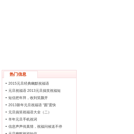
热门信息
2015元旦经典幽默祝福语
元旦祝福语 2013元旦搞笑祝福短
短信把年拜，收到笑颜开
2013新年元旦祝福语 “圆”蛋快
元旦搞笑祝福语大全（二）
羊年元旦手机祝词
信息声声传真情，祝福问候送不停
元旦幽默祝福短信