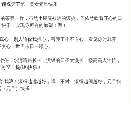
！预祝天下第一美女元旦快乐！
上的茶壶一样，虽然小屁屁被烧的滚烫，但依然吹着开心的口
旦快乐，实现你所有的愿望！嘿！
是真心，别人追你我担心，害我工作不专心，看见你时就开
不变心，世界未日一颗心。
太渺茫，水湾湾路长长，没钱的日子太漫长，楼高高人忙忙，
将至，提(钱)快乐！
你给我滚！滚得越远越好，哦，不对，滚得越圆越好，元旦快
蛋（元旦）快乐！