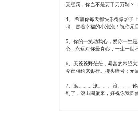
受惩罚，你岂不是要千刀万剐？
4、 希望你每天都快乐得像炉子
哨，冒着幸福的小泡泡！祝你元
5、你的一笑动我心，爱你一生
心，永远对你最真心，一生一世
6、天苍苍野茫茫，暴富的希望
今夜相约来银行。接头暗号：元旦
7、滚。。。滚。。。滚。。。
到了，滚出圆蛋来，好祝你我圆