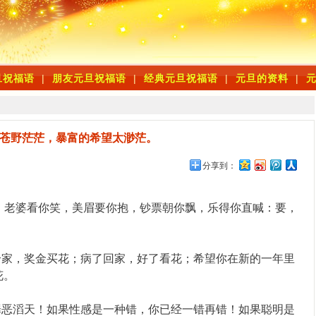
旦祝福语
|
朋友元旦祝福语
|
经典元旦祝福语
|
元旦的资料
|
苍野茫茫，暴富的希望太渺茫。
分享到：
，老婆看你笑，美眉要你抱，钞票朝你飘，乐得你直喊：要，
给家，奖金买花；病了回家，好了看花；希望你在新的一年里
花。
罪恶滔天！如果性感是一种错，你已经一错再错！如果聪明是