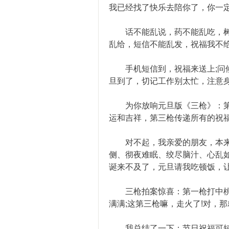
我已经找了快乐去陪你了，你一
话不能乱说，药不能乱吃，树
乱给，短信不能乱发，祝福我不
手机短信到，祝福来送上;问候
旦到了，切记工作别太忙，注意身
为你放响元旦版《三枪》：第一
运和吉祥，第三枪传递所有的祝福
对不起，我亲爱的朋友，本来
侧、彻夜难眠、绞尽脑汁、心乱
诞来不及了，元旦请我吃顿饭，让
三枪拍案惊喜：第一枪打中桃花
满满;这第三枪嘛，走火了!对，那
我总结了一下：节日祝福可短暂