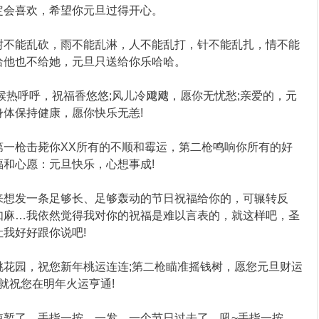
定会喜欢，希望你元旦过得开心。
不能乱砍，雨不能乱淋，人不能乱打，针不能乱扎，情不能
给他也不给她，元旦只送给你乐哈哈。
热呼呼，祝福香悠悠;风儿冷飕飕，愿你无忧愁;亲爱的，元
体保持健康，愿你快乐无恙!
枪击毙你XX所有的不顺和霉运，第二枪鸣响你所有的好
和心愿：元旦快乐，心想事成!
想发一条足够长、足够轰动的节日祝福给你的，可辗转反
如麻…我依然觉得我对你的祝福是难以言表的，就这样吧，圣
我好好跟你说吧!
园，祝您新年桃运连连;第二枪瞄准摇钱树，愿您元旦财运
就祝您在明年火运亨通!
了，手指一按，一发，一个节日过去了，吼~手指一按，