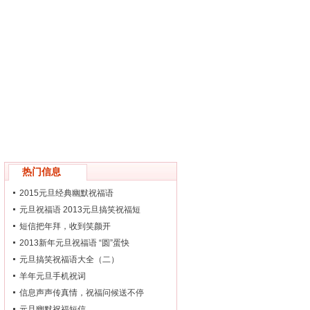
热门信息
2015元旦经典幽默祝福语
元旦祝福语 2013元旦搞笑祝福短
短信把年拜，收到笑颜开
2013新年元旦祝福语 “圆”蛋快
元旦搞笑祝福语大全（二）
羊年元旦手机祝词
信息声声传真情，祝福问候送不停
元旦幽默祝福短信