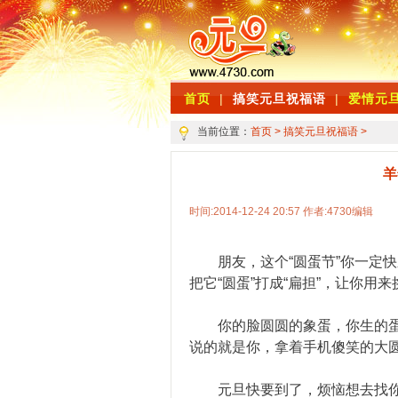
首页
|
搞笑元旦祝福语
|
爱情元
当前位置：
首页
>
搞笑元旦祝福语
>
羊
时间:2014-12-24 20:57 作者:4730编辑
朋友，这个“圆蛋节”你一定快
把它“圆蛋”打成“扁担”，让你用
你的脸圆圆的象蛋，你生的蛋圆
说的就是你，拿着手机傻笑的大
元旦快要到了，烦恼想去找你，