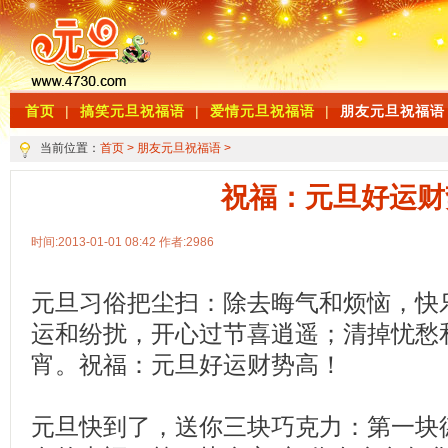
首页
|
搞笑元旦祝福语
|
爱情元旦祝福语
|
朋友元旦祝福语
当前位置：
首页
>
朋友元旦祝福语
>
祝福：元旦好运财
时间:2013-01-01 08:42 作者:2986
元旦习俗把尘扫：除去晦气和烦恼，快
运和纷扰，开心过节喜逍遥；清掉忧愁
宵。祝福：元旦好运财势高！
元旦快到了，送你三块巧克力：第一块