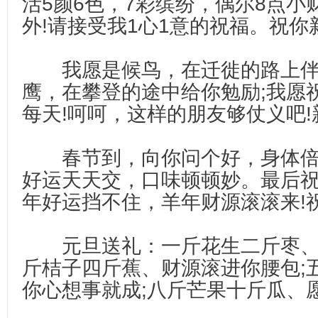
活5颜6色，7彩缤纷，偶尔8点小
外!请接受我1心1意的祝福。祝你
我愿是候鸟，在迁徙的路上伴你
鹰，在攀登的途中给你勉励;我愿祝
每天!呵呵，这样的朋友够仗义吧!
春节到，向你问个好，身体倍健
好运天天交，口味顿顿妙。最后
年好运挡不住，羊年财源滚滚来!祝
元旦送礼：一斤花生二斤枣、愿
斤桔子四斤蕉、财源滚进你腰包;
你心想事就成;八斤芒果十斤瓜、