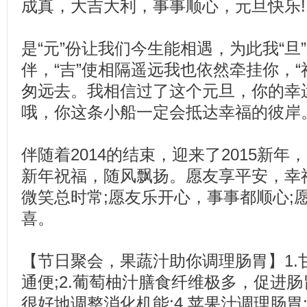
成真，大吉大利，事事顺心，元旦快乐!
是“元”份让我们今生能相遇，为此我“旦
伴，“吉”使相隔遥远我也依然牵挂你，“
匆远去。我相信过了这个元旦，你的幸运
哦，你这条小船一定会抵达幸福的彼岸
伴随着2014的结束，迎来了2015新
新年祝福，随风飘扬。愿友享平安，幸
微笑总时常;愿友乐开心，事事都顺心;
喜。
【节日聚会，果蔬汁助你调理肠胃】1.
通便;2.葡萄柚汁膳食纤维极多，促进肠
很好地调整消化机能;4.苹果汁调理肠胃;