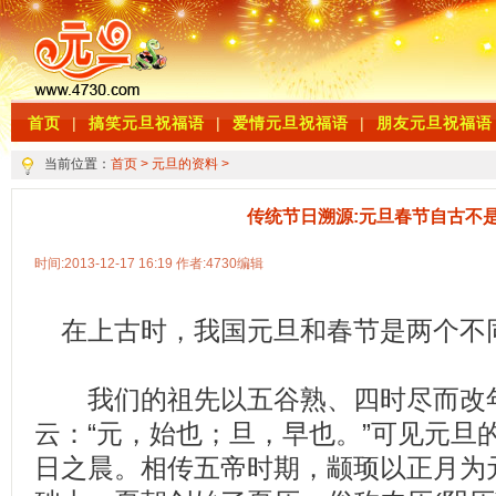
首页
|
搞笑元旦祝福语
|
爱情元旦祝福语
|
朋友元旦祝福语
当前位置：
首页
>
元旦的资料
>
传统节日溯源:元旦春节自古不
时间:2013-12-17 16:19 作者:4730编辑
在上古时，我国元旦和春节是两个不
我们的祖先以五谷熟、四时尽而改
云：“元，始也；旦，早也。”可见元旦
日之晨。相传五帝时期，颛顼以正月为